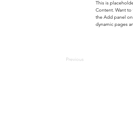
This is placehold
Content. Want to 
the Add panel on 
dynamic pages a
Previous
Pour to
formation