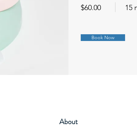
$60.00
15 
Book Now
About