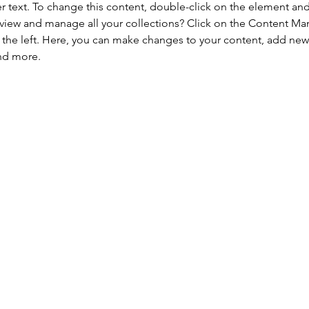
er text. To change this content, double-click on the element an
view and manage all your collections? Click on the Content Ma
the left. Here, you can make changes to your content, add new f
nd more.
ute demande particulière de formation 
 sur mesure, ou pour toute autre questi