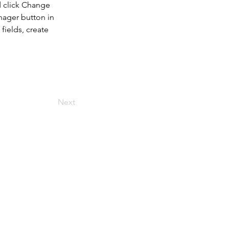
d click Change 
nager button in 
ields, create 
Next
ou de
on merci