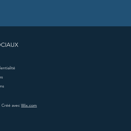
OCIAUX
entialité
es
ons
. Créé avec
Wix.com